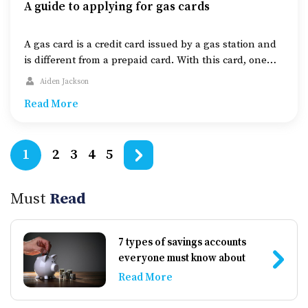
A guide to applying for gas cards
– 低い限度額: 当初の限度額が低く設定されることが多
く、利用に制約が出る可能性があります。 3. 選び方の
ポイント: – **利用条件をよく読む: 手数料や金利の条件
A gas card is a credit card issued by a gas station and
を慎重に確認しましょう。 – 複数のオプションを比較す
is different from a prepaid card. With this card, one
る: 信用スコアが低い人向けでも、条件や特典が異なる
can pay for gas at the fuel station and benefit from the
Aiden Jackson
カードがあるため、よく比較して選びましょう。 代替
issuer’s discounts and offers. One can also keep tabs
Read More
オプション クレジットカード以外にも、信用スコアを
on one’s fuel expenses. Gas cards offer discounts and
改善するための選択肢があります。 […]
fuel credits […]
2
3
4
5
1
Must
Read
7 types of savings accounts
everyone must know about
Read More