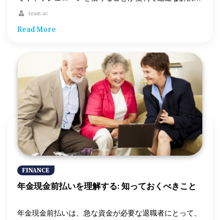
となります。この記事では、日本のコンビニATMを使っ
team ac
てキャッシュローンを借りる手順をわかりやすく説明し
Read More
ます。 1. キャッシュローンとは？ キャッシュローン
は、短期的な資金不足を解消するための借り入れ方法で
す。銀行や消費者金融から提供されるこのローンは、コ
ンビニATMを通じて簡単に利用できます。少額の借り入
れができ、審査も比較的迅速に行われるのが特徴です。
2. 利用可能な金融機関を確認する キャッシュローンを
利用するためには、まず自身の銀行口座やクレジットカ
ードが対応しているかを確認しましょう。多くの銀行や
消費者金融がコンビニATMでのキャッシュローンを提供
していますが、利用できる金融機関やカードの種類は、
コンビニやATMのブランドによって異なります。 3. 近
くのコンビニを探す 自分の銀行やカードが利用できる
コンビニを見つけるために、近くのコンビニを調べまし
FINANCE
ょう。主要なコンビニチェーン（セブンイレブン、ロー
年金現金前払いを理解する: 知っておくべきこと
ソン、ファミリーマートなど）では、多くのATMが設置
されています。ATMが対応している金融機関の情報は、
各コンビニのウェブサイトや店頭で確認できます。 4.
年金現金前払いは、急な資金が必要な退職者にとって、