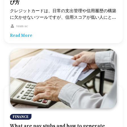
び方
多いです。これらの貸し手は、最新の技術を活用して多
様なデータをもとに審査を行います。 – スピードと利便
クレジットカードは、日常の支出管理や信用履歴の構築
性: 申し込みが簡単で、迅速に資金が振り込まれること
に欠かせないツールですが、信用スコアが低い人にとっ
が多いです。 – 柔軟な信用評価: 信用スコアが低い人や
てはカードを取得することが難しい場合があります。こ
team ac
信用履歴が短い人向けに特化した貸し手もあります。 –
の記事では、信用スコアが低い人でも利用できるクレジ
Read More
高い金利: リスクが高いため、金利が伝統的なローンよ
ットカードの選択肢について、担保付きクレジットカー
りも高くなる傾向があります。 2. ピアツーピア（P2P）
ドや無担保クレジットカード、さらには信用スコアの向
融資 P2P融資は、個人間での資金貸借を仲介するプラッ
上に役立つ代替オプションを紹介します。 信用スコア
トフォームを通じて行われます。複数の投資家がリスク
が低いとは？ まず、「信用スコアが低い」とはどうい
を分散するため、審査が比較的緩やかです。 – 多様なロ
うことかを理解しましょう。信用スコアは、通常300か
ーンオプション: さまざまな金額や条件のローンを提供
ら850の範囲で評価され、580未満は一般的に信用スコア
しています。 – 代替信用評価: クレジットスコア以外の
が低いと見なされます。信用スコアが低い原因には、支
要素（例: SNS活動や学歴など）を考慮する場合があり
払いの遅延、過度な借入残高、破産履歴などがありま
ます。 – 手数料の確認: プラットフォーム手数料が発生
す。信用スコアが低いとクレジットカードの申請が難し
することがあるので、全体的なコストに注意が必要で
くなりますが、それでも利用できるカードオプションが
す。 3. 信用金庫・信用組合 信用金庫や信用組合は、会
いくつかあります。 担保付きクレジットカード 信用ス
員制の金融機関であり、地域密着型のサービスを提供し
コアが低い人にとって、担保付きクレジットカードは最
ています。審査基準が柔軟で、パーソナライズされたサ
適な選択肢の一つです。このカードは、信用限度額を担
FINANCE
ービスを受けることができる場合があります。 – 地域密
保するための現金の預け入れが必要です。 1. 仕組み: 担
What are pay stubs and how to generate