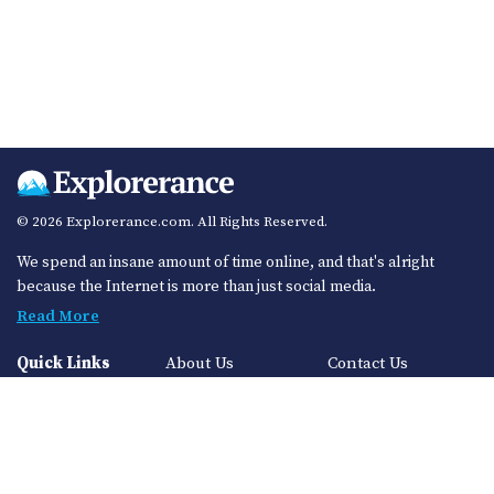
© 2026 Explorerance.com. All Rights Reserved.
We spend an insane amount of time online, and that's alright
because the Internet is more than just social media.
Read More
Quick Links
About Us
Contact Us
Privacy Policy
Sitemap
Categories
Auto
Finance