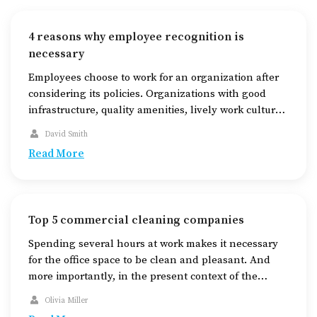
4 reasons why employee recognition is
necessary
Employees choose to work for an organization after
considering its policies. Organizations with good
infrastructure, quality amenities, lively work culture,
and add-on benefits earn a good reputation in the
David Smith
market and attract more applicants. Most
Read More
importantly, they give employees the due credit
where it’s deserved and treat everyone fairly. This
article highlights four reasons why […]
Top 5 commercial cleaning companies
Spending several hours at work makes it necessary
for the office space to be clean and pleasant. And
more importantly, in the present context of the
pandemic, hygienic cleaning services are in demand
Olivia Miller
more than ever before. But this rush can make you