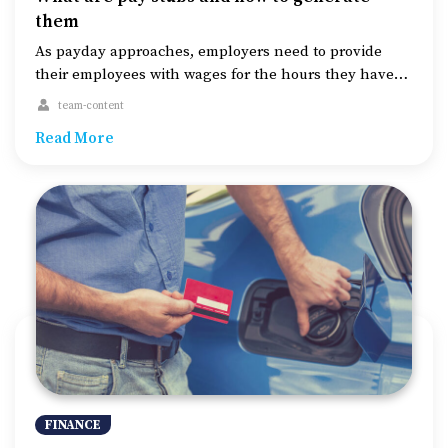
着型のサービス: 特定の地域やグループに特化した柔軟
保付きクレジットカードには、通常2万〜5万円の預け入
them
な融資ポリシーを持っています。 – 競争力のある金利:
れが必要です。この預け入れがそのまま信用限度額にな
非営利組織であるため、金利が低く、手数料も抑えられ
ります。預け入れがあるため、発行元にとってリスクが
As payday approaches, employers need to provide
ています。 – 会員資格: 融資を受けるためには会員資格
低くなり、信用スコアが低い人でもカードを持つことが
their employees with wages for the hours they have
が必要で、一定の基準を満たす必要があります。 4. 担
できます。 2. 利点: – 信用の構築: 支払いは信用情報機関
worked through the month. In addition, one can
team-content
保付きローン 担保付きローンは、自動車や預金口座な
に報告されるため、適切に利用することで信用履歴を改
choose to offer either a paper pay stub or an electronic
Read More
どの資産を担保にすることで、審査が緩やかになるケー
善できます。 – 承認率: 無担保カードと比べて承認され
one, which provides a detailed breakdown of payroll
スがあります。 – リスクが低い: 担保があるため、貸し
やすいです。 – 無担保カードへの移行: ある程度の期
deductions and gross pay earnings. It also includes
手にとってのリスクが低く、承認されやすいです。 – 低
間、適切に利用すれば無担保カードに移行できる場合が
markings on tax withholdings, […]
金利: 担保があるため、無担保ローンに比べて金利が低
あります。 3. 考慮点: – 手数料: 年会費や延滞料がかかる
くなります。 – 担保のリスク: 返済が滞ると担保が差し
ことがあり、注意が必要です。 – 高い金利: 金利が高く
押さえられるリスクがあります。 5. 短期融資（ペイデ
設定されていることが多いため、毎月残高を全額支払う
イローン） […]
ことが推奨されます。 無担保クレジットカード 無担保
クレジットカードは預け入れを必要としないため、より
手軽に感じられますが、承認基準が厳しく、手数料や金
利が高い場合があります。 1. 特徴: – 保証金不要: 預け入
れを必要とせず、手軽に申し込めます。 – 信用の向上:
支払い状況が信用情報機関に報告されるため、信用スコ
アの改善に役立ちます。 2. 課題: – 手数料が高い: 年会費
FINANCE
や月々の維持費が高く設定されていることが多いです。