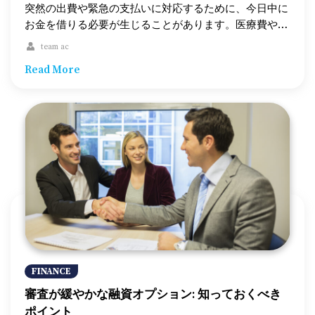
をしっかり把握することが重要です。 2. 年金収入の減
て決定されます。 – 注意点: 返済が滞ると、担保にした
突然の出費や緊急の支払いに対応するために、今日中に
少 – 返済が始まると、毎月の年金収入が減少するため、
車を失うリスクがあります。 3. 分割払いローン – 概要:
お金を借りる必要が生じることがあります。医療費や住
日々の生活に支障をきたす可能性があります。 3. 契約
借りた金額を一定の期間で分割払いするローンです。短
宅の修理、急な購入など、すぐに資金を調達するために
team ac
の複雑さ – 年金現金前払いの契約は複雑な場合があり、
期から長期までさまざまなタイプがあり、金利も貸し手
は、利用可能なオプションを把握しておくことが重要で
Read More
条件を十分に理解していないと予期せぬ負担が生じるこ
によって異なります。 審査なしローンのメリット 1. 迅
す。この記事では、今日中にお金を借りるための簡単で
とがあります。 法的および倫理的な考慮事項 年金現金
速な承認と資金提供 – 審査がないため、申し込みから資
素早い方法をいくつか紹介し、それぞれの特徴や注意点
前払いを利用する前に、法的および倫理的な側面を確認
金提供までが非常にスピーディーです。緊急時にすぐに
について説明します。 従来の銀行ローン 従来の銀行ロ
することが不可欠です。 […]
現金が必要な場合に役立ちます。 2. 広いアクセス性 –
ーンは、お金を借りる最も一般的な方法の一つです。銀
信用スコアが低い人や信用履歴がない人でも利用できる
行は、個人ローンや住宅ローン、信用枠などさまざまな
ため、多くの人がこのローンを活用できます。 3. 簡単
ローン商品を提供しています。厳格な審査と書類提出が
な手続き – 申し込みに必要な書類が少なく、手続きが簡
必要ですが、信用スコアが高い人には低金利で有利な条
単です。これにより、資金調達のプロセスがスムーズに
件が適用されることが多いです。 – 主な利点: – 低金利
なります。 潜在的なリスクとデメリット 1. 高金利 – 審
が適用される可能性が高い。 – 多様なローン商品が利用
査なしローンはリスクが高いため、金利も非常に高く設
できる。 – 信頼できる金融機関によるサポート。 – 考慮
定されていることが多いです。返済が困難になる可能性
事項: – 審査に時間がかかる場合がある。 – 書類手続き
があるため、利用には慎重さが必要です。 2. 短い返済
が煩雑。 信用金庫 信用金庫は、非営利の金融機関で、
期間 – 返済期限が短いため、資金繰りに苦しむ可能性が
地域密着型のサービスを提供しています。銀行と同様に
FINANCE
あります。返済が遅れると、追加の手数料が発生し、借
ローンを提供していますが、手数料や金利が低めに設定
審査が緩やかな融資オプション: 知っておくべき
金が増えるリスクもあります。 3. 略奪的な貸し手の存
されていることが多く、会員向けに有利な条件が整って
ポイント