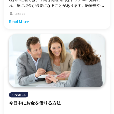
案されることがあります。 この手順を参考にして、コ
名します。 4. 資金の受領 – 契約が成立すると、退職者
れ、急に現金が必要になることがあります。医療費や車
ンビニで現金ローンを賢く利用しましょう。
は指定された金額を受け取ります。通常、数営業日以内
の修理、住宅の緊急修理など、こうした突然の出費に対
team ac
に振り込まれます。 5. 返済手続き – 返済は、退職者が
応するための金融手段として、「審査なしローン」が存
Read More
受け取る定期的な年金支払いからの控除を通じて行われ
在します。この記事では、審査なしローンの特徴やメリ
ます。控除額には、元本と利息の両方が含まれます。
ット、リスク、利用時の注意点について詳しく解説しま
年金現金前払いのメリットとデメリット 年金現金前払
す。 審査なしローンとは？ 審査なしローンとは、申請
いには、他の金融商品と同様にメリットとデメリットが
者の信用情報を精査せずに提供される融資のことです。
あります。これらをしっかり理解することが、適切な判
従来のローンでは、信用スコアや収入状況などを基に審
断につながります。 メリット 1. 迅速な資金調達 – 年金
査が行われますが、審査なしローンではこれらの審査が
現金前払いを利用すれば、緊急の支出に対応するため
省略され、迅速な資金提供が可能です。このため、信用
に、短期間でまとまった資金を手に入れることができま
履歴が少ない人や、従来のローンが利用できない人にと
す。 2. 信用調査が不要 – 一部の年金現金前払いプロバ
って、緊急時の資金調達手段として有用です。 審査な
イダーでは、信用調査を行わないため、信用スコアに関
しローンの種類 1. ペイデイローン – 概要: 給料日までの
係なく利用できることがあります。 3. 返済の予測可能
つなぎ資金として利用される短期ローンで、通常、借入
性 – 返済は年金支払いから自動的に行われるため、退職
額は小額です。返済期限は2週間から1か月程度で、次の
者は月々の控除額を把握しやすく、計画的な資金管理が
給料で返済することが期待されます。 – 注意点: 金利が
FINANCE
可能です。 デメリット 1. 高いコスト – 年金現金前払い
非常に高いため、利用には慎重さが求められます。 2.
今日中にお金を借りる方法
は、通常高金利や手数料が発生するため、結果的に返済
タイトルローン – 概要: 自動車などの所有権を担保にし
額が大きくなります。受け取った額と返済額のバランス
て資金を借りるローンです。借入額は車の価値に基づい