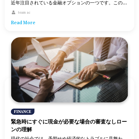
必要書類・情報の確認 キャッシュローンを借りる際に
近年注目されている金融オプションの一つです。この仕
は、銀行のキャッシュカードやクレジットカードが必要
組みを理解することで、退職者やその家族が情報に基づ
team ac
です。また、借り入れ限度額や金利、返済スケジュール
いた適切な選択をする手助けとなるでしょう。この記事
Read More
などの情報も事前に確認しておきましょう。 5. ATMを
では、年金現金前払いの仕組みやメリット・デメリッ
利用してキャッシュローンを借りる 1. ATMの操作画面
ト、利用時の注意点について詳しく解説します。 年金
で「ローン」または「借り入れ」を選択: ATMのメイン
現金前払いとは？ 年金現金前払い（年金ローンとも呼
メニューから、ローン関連の項目を選択します。 2. 借
ばれます）とは、将来の年金支払いを担保に現金を前払
り入れ額を入力: 借りたい金額を入力し、確認します。
いで受け取る金融契約です。退職者が現在の年金受給権
利用限度額内で借り入れ可能な金額が表示されます。 3.
を利用して一時的に資金を借り、これを後の年金支払い
確認と完了: 金額を確認し、手続きを完了します。その
から控除して返済する仕組みです。主に緊急の資金調達
場で現金を受け取ることができます。 6. 返済計画を確
手段として利用されますが、慎重な判断が求められま
認する キャッシュローンは通常、短期間での返済が求
す。 年金現金前払いの仕組み 年金現金前払いの基本的
められます。返済期日や金利に注意し、返済計画をしっ
な手順は以下の通りです。 1. 適格性の査定 – 年金現金
かり立てましょう。リマインダーを設定しておくと、返
前払いを受けるには、退職者が政府や民間の年金制度か
済を忘れることを防げます。 7. 返済方法の確認 コンビ
ら定期的に年金収入を得ていることなど、特定の条件を
ニATMやインターネットバンキングを利用して、簡単に
満たす必要があります。 2. 申請手続き – 退職者は、前
FINANCE
返済することができます。また、銀行や消費者金融の窓
払いを希望する金額や自身の年金収入、財務状況などの
緊急時にすぐに現金が必要な場合の審査なしロー
口や提携ATMでも返済が可能です。 8. トラブル時の対
詳細を提供して、前払い申請を行います。 3. 承認と契
ンの理解
応 返済に困難が生じた場合は、速やかに金融機関に連
約 – 申請が承認されると、退職者は前払いの条件、返済
絡しましょう。返済期間の延長や、別の返済プランを提
スケジュール、金利、関連する手数料を含む契約書に署
現代の社会では、予期せぬ経済的なトラブルに見舞わ