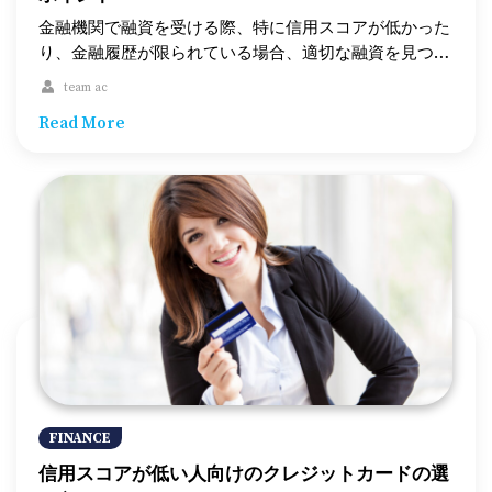
在 – 一部の貸し手は、経済的に困難な状況にある借り手
います。 – 主な利点: – 低金利での融資が受けられるこ
を狙って高金利や不利な条件を押し付けることがありま
とが多い。 – 地域に根ざした、親しみやすいサービス。
金融機関で融資を受ける際、特に信用スコアが低かった
す。信頼できる貸し手を選ぶことが重要です。 規制の
– 比較的簡単な承認プロセス。 – 考慮事項: – 会員資格が
り、金融履歴が限られている場合、適切な融資を見つけ
状況 日本国内でも、融資業界は消費者を保護するため
必要な場合がある。 – 大手銀行に比べて支店やサービス
るのは容易ではありません。多くの伝統的な金融機関は
team ac
に規制されています。貸金業法に基づき、金利や手数料
が限られている。 オンライン貸付業者 オンライン貸付
厳しい審査基準を設けているため、ローンの取得が難し
Read More
には上限が設定されており、透明性のある取引が求めら
プラットフォームは、近年、その利便性とスピードから
いと感じることもあるでしょう。しかし、日本国内に
れています。しかし、規制の詳細は自治体によって異な
人気が高まっています。審査が迅速で、場合によっては
は、そうした基準が緩やかで、さまざまなニーズに対応
る場合があるため、借り手は自分の地域で適用される規
即日融資が可能です。 – 主な利点: – 申請から承認まで
した融資オプションが存在します。この記事では、審査
制をよく理解しておくことが重要です。 申し込み前に
が迅速。 – 即日で資金を受け取ることが可能。 – ローン
が比較的緩やかな融資オプションを紹介し、それぞれの
考慮すべきポイント 1. […]
金額や期間の選択肢が豊富。 – 考慮事項: – 金利が高い
特徴について解説します。 審査が緩やかとは？ 「審査
場合がある。 – カスタマーサポートが限定的な場合があ
が緩やか」とは、融資の申請時において、申請者の財務
る。 ピアツーピア（P2P）レンディング P2Pレンディン
状況を評価する際の基準が柔軟であることを指します。
グは、個人がオンラインプラットフォームを通じて直接
通常、銀行や信用金庫などの伝統的な貸し手は、信用ス
融資を行う仕組みです。借り手は、投資家から直接資金
コア、収入、負債比率などの項目を厳しく審査します。
を調達でき、場合によっては銀行よりも低金利で借りる
しかし、審査が緩やかな貸し手は、雇用履歴や公共料金
ことが可能です。 – 主な利点: – 低金利で借りられる可
の支払い実績、家賃支払履歴など、従来とは異なる要素
能性がある。 […]
を重視することが多く、より多くの人に融資の機会を提
供しています。 審査が緩やかな融資オプションの種類
FINANCE
1. オンライン融資 オンライン融資は、従来の銀行より
信用スコアが低い人向けのクレジットカードの選
も審査基準が緩やかで、迅速に融資を受けられることが